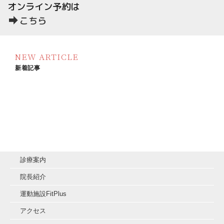
オンライン予約は
こちら
NEW ARTICLE
新着記事
[%new:新着%]
[%title%]
[!% if
(image.url!="")
{ %]
[!% }
%]
診療案内
院長紹介
運動施設FitPlus
アクセス