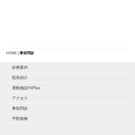
[%new:新着%]
[%title%]
[!% if
(image.url!="")
{ %]
[!% }
%]
HOME
|
事前問診
診療案内
院長紹介
運動施設FitPlus
アクセス
事前問診
予防接種